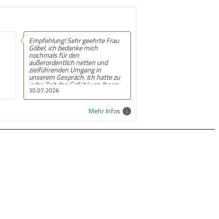
Empfehlung! Sehr geehrte Frau
Göbel, ich bedanke mich
nochmals für den
außerordentlich netten und
zielführenden Umgang in
unserem Gespräch. Ich hatte zu
jeder Zeit das Gefühl von Ihnen
30.07.2026
ehrlich und sachlich beraten zu
werden. Auch wenn es jetzt mit
dieser Immobilie nicht klappen
Mehr Infos
sollte, so hoffe ich, dass wir uns
zur Beratung zu einer anderen
Immobilie wieder hören. Mit den
besten Wünschen Kerstin und
Leander Mock