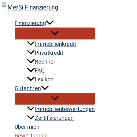
Zum
Inhalt
Finanzierung
springen
Immobilienkredit
Privatkredit
Rechner
FAQ
Lexikon
Gutachten
Immobilienbewertungen
Zertifizierungen
Über mich
Bewertungen